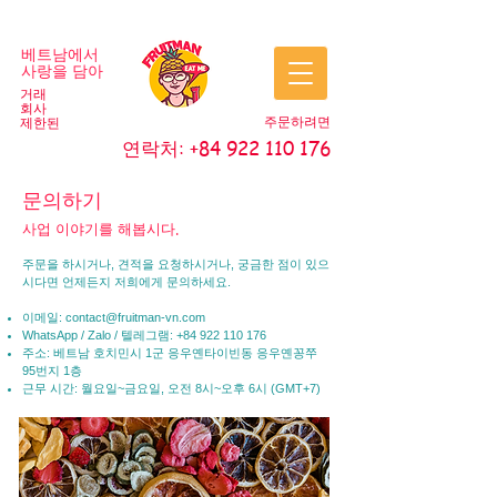
베트남에서
사랑을 담아
거래
회사
주문하려면
제한된
연락처:
+84 922 110 176
문의하기
사업 이야기를 해봅시다.
주문을 하시거나, 견적을 요청하시거나, 궁금한 점이 있으
시다면 언제든지 저희에게 문의하세요.
이메일:
contact@fruitman-vn.com
WhatsApp / Zalo / 텔레그램:
+84 922 110 176
주소: 베트남
호치민시 1군 응우옌타이빈동 응우옌꽁쭈
95번지 1층
근무 시간: 월요일~금요일, 오전 8시~오후 6시 (GMT+7)