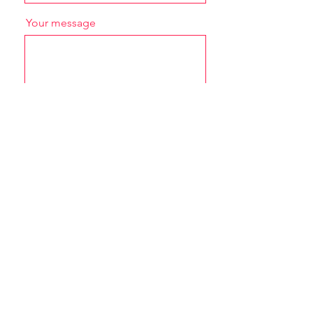
Your message
Send
전화:
+84-922-110-176
/ Zalo/WhatsApp:
0922110176
/ 주
소: 호치민시 1군 응우옌타이빈동 응우옌꽁쭈 95번지 1층
© 2022 «Fruitman Company Limited».